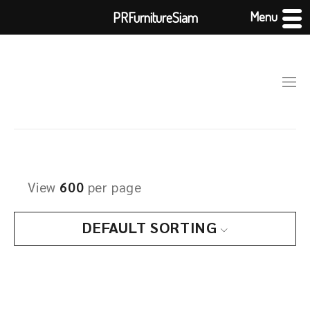
Menu
PRFurnitureSiam
View
600
per page
DEFAULT SORTING