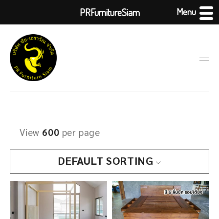
Menu
PRFurnitureSiam
View
600
per page
DEFAULT SORTING