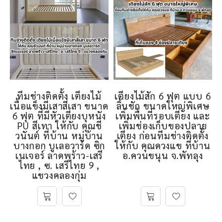
ทีมช่างติดตั้ง เตียงไม้
เตียงไม้สัก 6 ฟุต แบบ 6
เนื้อแข็งมีเสาสี่เสา ขนาด
ลิ้นชัก ขนาดใหญ่พิเศษ
6 ฟุต ที่มีหัวเตียงบุหนัง
เพิ่มพื้นที่รอบเตียง และ
PU สีเทา ให้กับ คุณชี
เพิ่มช่องเก็บของปลาย
วนันต์ ที่บ้าน หมู่บ้าน
เตียง ก่อนทีมช่างติดตั้ง
บางกอก บูเลอวาร์ด ซิก
ให้กับ คุณดวงแข ที่บ้าน
เนเจอร์ ลาดพร้าว-เสรี
อ.ควนขนุน จ.พัทลุง
ไทย , ซ. เสรีไทย 9 ,
แขวงคลองกุ่ม