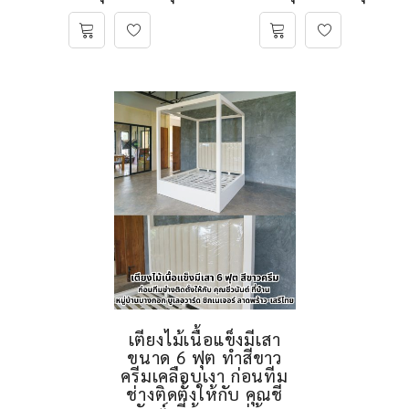
เตียงไม้เนื้อแข็งมีเสา
ขนาด 6 ฟุต ทำสีขาว
ครีมเคลือบเงา ก่อนทีม
ช่างติดตั้งให้กับ คุณชี