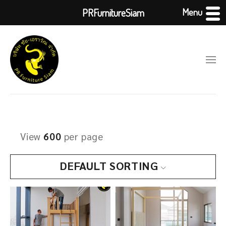
Menu
PRFurnitureSiam
View
600
per page
DEFAULT SORTING