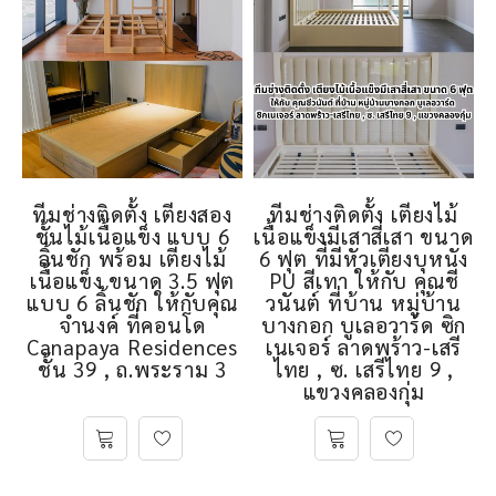
ทีมช่างติดตั้ง เตียงสอง
ทีมช่างติดตั้ง เตียงไม้
ชั้นไม้เนื้อแข็ง แบบ 6
เนื้อแข็งมีเสาสี่เสา ขนาด
ลิ้นชัก พร้อม เตียงไม้
6 ฟุต ที่มีหัวเตียงบุหนัง
เนื้อแข็ง ขนาด 3.5 ฟุต
PU สีเทา ให้กับ คุณชี
แบบ 6 ลิ้นชัก ให้กับคุณ
วนันต์ ที่บ้าน หมู่บ้าน
จำนงค์ ที่คอนโด
บางกอก บูเลอวาร์ด ซิก
Canapaya Residences
เนเจอร์ ลาดพร้าว-เสรี
ชั้น 39 , ถ.พระราม 3
ไทย , ซ. เสรีไทย 9 ,
แขวงคลองกุ่ม