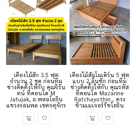
เตียงไม้สัก 3.5 ฟุต
เตียงไม้สักโมเดิร์น 5 ฟุต
จำนวน 2 ชุด ก่อนทีม
แบบ 2 ลิ้นชัก ก่อนทีม
ช่างติดตั้งให้กับ คุณจิรัน
ช่างติดตั้งให้กับ คุณรหัส
ตน์ ที่คอนโด M
ที่คอนโด Mazarine
Jatujak, ถ.พหลโยธิน
Ratchayothin , ตรง
แขวงจอมพล เขตจตุจักร
ข้ามเมเจอร์รัชโยธิน