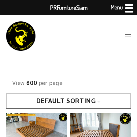
Menu
PRFurnitureSiam
View
600
per page
DEFAULT SORTING