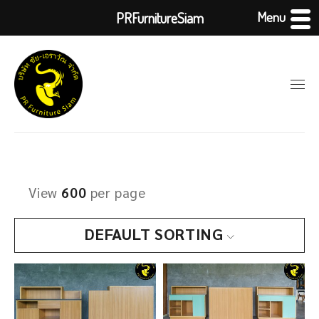
Menu
PRFurnitureSiam
View
600
per page
DEFAULT SORTING