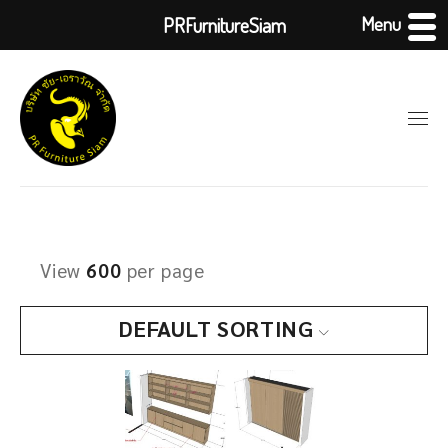
Menu
PRFurnitureSiam
View
600
per page
DEFAULT SORTING