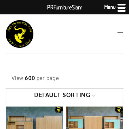
Menu
PRFurnitureSiam
View
600
per page
DEFAULT SORTING