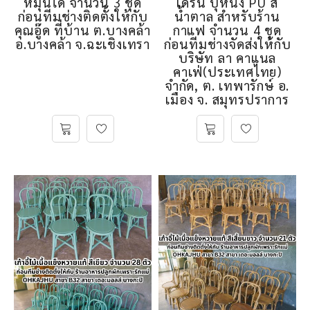
หมุนได้ จำนวน 3 ชุด
เดิร์น บุหนัง PU สี
ก่อนทีมช่างติดตั้งให้กับ
น้ำตาล สำหรับร้าน
คุณอู๊ด ที่บ้าน ต.บางคล้า
กาแฟ จำนวน 4 ชุด
อ.บางคล้า จ.ฉะเชิงเทรา
ก่อนทีมช่างจัดส่งให้กับ
บริษัท ลา คาแนล
คาเฟ่(ประเทศไทย)
จำกัด, ต. เทพารักษ์ อ.
เมือง จ. สมุทรปราการ