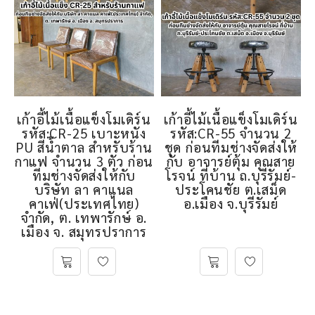
เก้าอี้ไม้เนื้อแข็งโมเดิร์น
เก้าอี้ไม้เนื้อแข็งโมเดิร์น
รหัส:CR-25 เบาะหนัง
รหัส:CR-55 จำนวน 2
PU สีน้ำตาล สำหรับร้าน
ชุด ก่อนทีมช่างจัดส่งให้
กาแฟ จำนวน 3 ตัว ก่อน
กับ อาจารย์ตุ้ม คุณสาย
ทีมช่างจัดส่งให้กับ
โรจน์ ที่บ้าน ถ.บุรีรัมย์-
บริษัท ลา คาแนล
ประโคนชัย ต.เสม็ด
คาเฟ่(ประเทศไทย)
อ.เมือง จ.บุรีรัมย์
จำกัด, ต. เทพารักษ์ อ.
เมือง จ. สมุทรปราการ