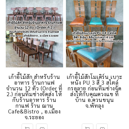
เก้าอี้ไม้สัก สำหรับร้าน
เก้าอี้ไม้สักโมเดิร์น เบาะ
อาหาร ร้านกาแฟ
หนัง PU 3 สี 3 สไตล์
จำนวน 12 ตัว (Order ที่
กรอลาย ก่อนทีมช่างจัด
2.) ก่อนทีมช่างจัดส่ง ให้
ส่งให้กับคุณดวงแข ที่
กับร้านอาหาร ร้าน
บ้าน อ.ควนขนุน
กาแฟ ร้าน ฌาน
จ.พัทลุง
Cafe&Bistro , อ.เมือง
จ.ระยอง