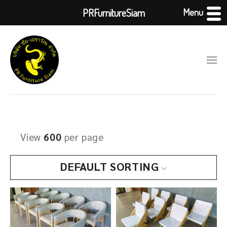
Menu
PRFurnitureSiam
View
600
per page
DEFAULT SORTING