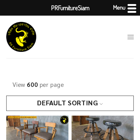
Menu
PRFurnitureSiam
View
600
per page
DEFAULT SORTING