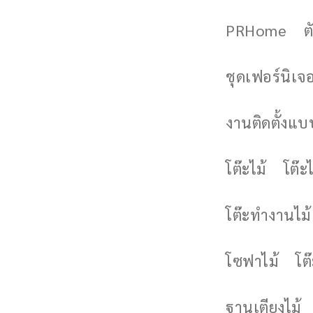
PRHome
ต
ชุดเฟอร์นิเจอร
งานติดตั้งแบบ
โต๊ะไม้
โต๊ะไ
โต๊ะทำงานไม้
โซฟาไม้
โต
ฐานเตียงไม้