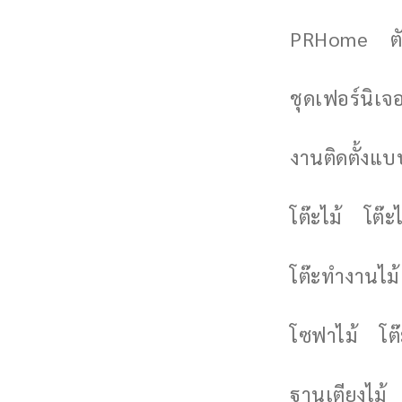
PRHome
ต
ชุดเฟอร์นิเจอร
งานติดตั้งแบบ
โต๊ะไม้
โต๊ะไ
โต๊ะทำงานไม้
โซฟาไม้
โต
ฐานเตียงไม้