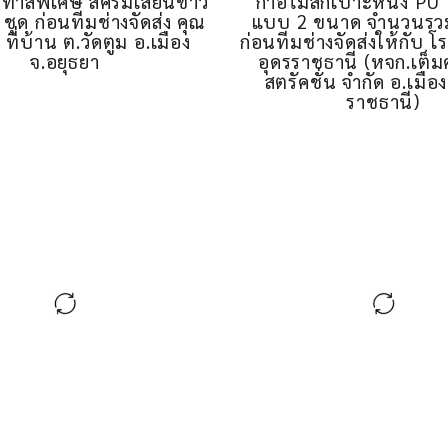
ัก ทำสีพิเศษ สีครีมเสี้ยนขาว
ก้าอี้ไม้สักเบาะหนัง PU
ชุด ก่อนทีมช่างจัดส่ง คุณ
แบบ 2 ขนาด จำนวนรวม
 ที่บ้าน ต.วัดตูม อ.เมือง
ก่อนทีมช่างจัดส่งให้กับ
จ.อยุธยา
อุดรราชธานี (หจก.เต็
สตรัคชั่น จำกัด อ.เมือง
ราชธานี)