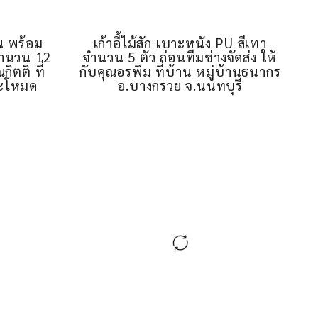
์น พร้อม
จำนวน 12
กิตติ ที่
เก้าอี้ไม้สัก เบาะหนัง PU สีเทา
ตะโหมด
จำนวน 5 ตัว ก่อนทีมช่างจัดส่ง ให้
กับคุณอรพิม ที่บ้าน หมู่บ้านธนากร
อ.บางกรวย จ.นนทบุรี