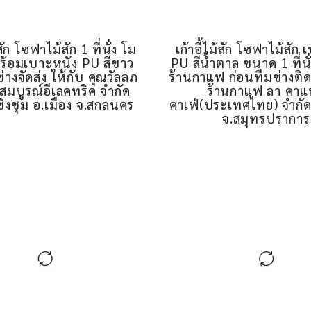
้สัก โซฟาไม้สัก 1 ที่นั่ง โม
เก้าอี้ไม้สัก โซฟาไม้สัก
พร้อมเบาะหนัง PU สีขาว
PU สีน้ำตาล ขนาด 1 ที่นั
่างจัดส่ง ให้กับ คุณวัลลภ
ร้านกาแฟ ก่อนทีมช่างติดต
สมบูรณ์อีเลคทริค จํากัด
ร้านกาแฟ ลา คา
ชิงชุม อ.เมือง จ.สกลนคร
คาเฟ่(ประเทศไทย) จำกัด 
จ.สมุทรปราการ