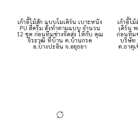
เก้าอี้ไม้สัก แบบโมเดิร์น เบาะหนัง
เก้าอี้ไม
PU สีครีม สั่งทำตามแบบ จำนวน
เดิร์น 
12 ชุด ก่อนทีมช่างจัดส่ง ให้กับ คุณ
ก่อนทีมช
จิระวุฒิ ที่บ้าน ต.บ้านกรด
บริษัท 
อ.บางปะอิน จ.อยุธยา
ต.ธาตุเ