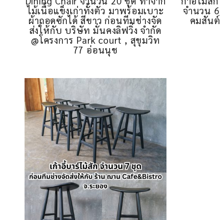
Dining Chair จำนวน 20 ชุด ทำจาก
ก้าอี้ไม้ส
ไม้เนื้อแข็งเก่าทั้งตัว มาพร้อมเบาะ
จำนวน 6 
ผ้าถอดซักได้ สีขาว ก่อนทีมช่างจัด
คมสันต์
ส่งให้กับ บริษัท มั่นคงลิฟวิ่ง จำกัด
@โครงการ Park court , สุขุมวิท
77 อ่อนนุช