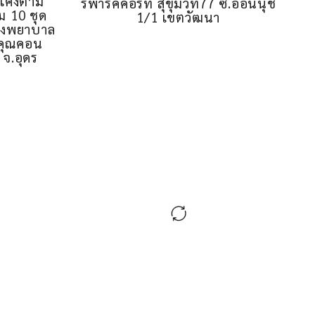
 โค้งตาม
รพาร์คคอร์ท สุขุมวิท77 ซ.อ่อนนุช
 10 ชุด
1/1 เขตวัฒนา
 โรงพยาบาล
มคุณคอน
 จ.อุดร