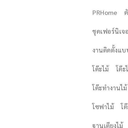
PRHome
ต
ชุดเฟอร์นิเจอร
งานติดตั้งแบบ
โต๊ะไม้
โต๊ะไ
โต๊ะทำงานไม้
โซฟาไม้
โต
ฐานเตียงไม้