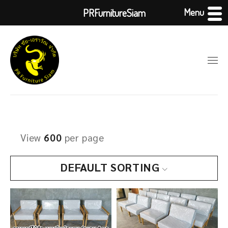
Menu
PRFurnitureSiam
View
600
per page
DEFAULT SORTING