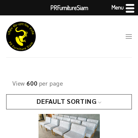
Menu
PRFurnitureSiam
View
600
per page
DEFAULT SORTING