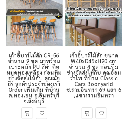
เก้าอี้บาร์ไม้สัก CR-56
เก้าอี้บาร์ไม้สัก ขนาด
จำนวน 9 ชุด มาพร้อม
W40xD45xH90 cm
เบาะหนัง PU สีดำ ติด
จำนวน 4 ชุด ก่อนทีม
หมุดทองเหลือง ก่อนทีม
ช่างจัดส่งให้กับ คุณอ้อม
ช่างจัดส่งให้กับ คุณณัฐ
รำไพ ที่บ้าน Classic
ธีร์ ลูกค้าประจำของเรา
Cars Boonyarid
Order เพิ่มเติม ที่บ้าน
ซ.รามอินทรา 69 แยก 6
ต.ทองเอน อ.อินทร์บุรี
,แขวงรามอินทรา
จ.สิงห์บุรี