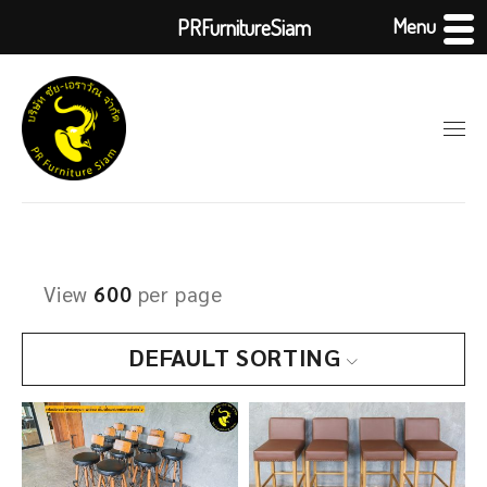
Menu
PRFurnitureSiam
View
600
per page
DEFAULT SORTING