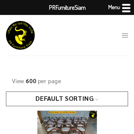
Menu
PRFurnitureSiam
View
600
per page
DEFAULT SORTING