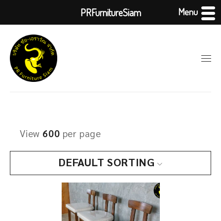
Menu
PRFurnitureSiam
View
600
per page
DEFAULT SORTING