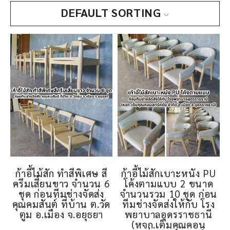
DEFAULT SORTING
ก้าอี้ไม้สัก ทำสีพิเศษ สี
ก้าอี้ไม้สักเบาะหนัง PU
ครีมเสี้ยนขาว จำนวน 6
โค้งตามแบบ 2 ขนาด
ชุด ก่อนทีมช่างจัดส่ง
จำนวนรวม 10 ชุด ก่อน
คุณคมสันต์ ที่บ้าน ต.วัด
ทีมช่างจัดส่งให้กับ โรง
ตูม อ.เมือง จ.อยุธยา
พยาบาลอุดรราชธานี
(หจก.เต็มคุณคอน