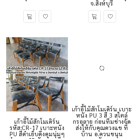
จ.สิงห์บุรี
เก้าอี้ไม้สักโมเดิร์น
เก้าอี้ไม้สักโมเดิร์น เบาะ
รหัส:CR-17 เบาะหนัง
หนัง PU 3 สี 3 สไตล์
PU สีดำเย็บดึงดุมนุ่มๆ
กรอลาย ก่อนทีมช่างจัด