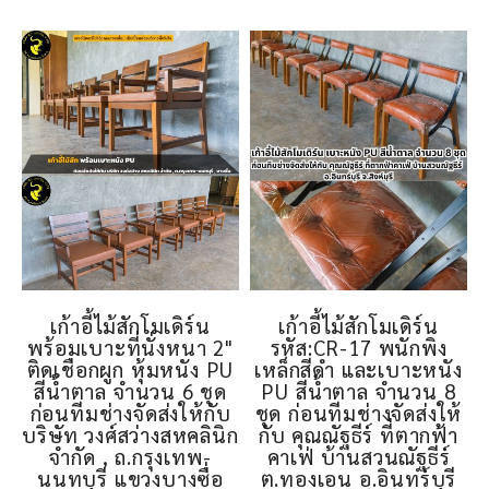
เก้าอี้ไม้สักโมเดิร์น
เก้าอี้ไม้สักโมเดิร์น
พร้อมเบาะที่นั่งหนา 2"
รหัส:CR-17 พนักพิง
ติดเชือกผูก หุ้มหนัง PU
เหล็กสีดำ และเบาะหนัง
สีน้ำตาล จำนวน 6 ชุด
PU สีน้ำตาล จำนวน 8
ก่อนทีมช่างจัดส่งให้กับ
ชุด ก่อนทีมช่างจัดส่งให้
บริษัท วงศ์สว่างสหคลินิก
กับ คุณณัฐธีร์ ที่ตากฟ้า
จำกัด , ถ.กรุงเทพ-
คาเฟ่ บ้านสวนณัฐธีร์
นนทบุรี แขวงบางซื่อ
ต.ทองเอน อ.อินทร์บุรี