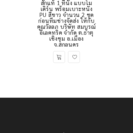
โซฟาไม้สักแท้ เก้าอี้ไม้
สักแท้ 1 ที่นั่ง แบบโม
เดิร์น พร้อมเบาะหนัง
PU สีขาว จำนวน 2 ชุด
ก่อนทีมช่างจัดส่ง ให้กับ
คุณวัลลภ บริษัท สมบูรณ์
อีเลคทริค จํากัด ต.ธาตุ
เชิงชุม อ.เมือง
จ.สกลนคร