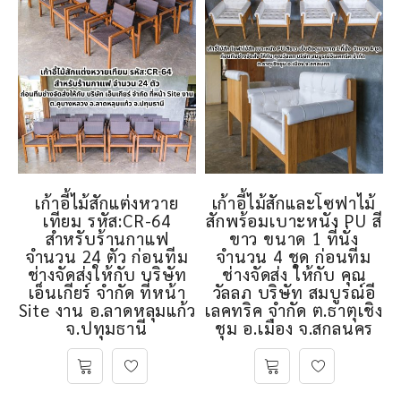
เก้าอี้ไม้สักแต่งหวาย
เก้าอี้ไม้สักและโซฟาไม้
เทียม รหัส:CR-64
สักพร้อมเบาะหนัง PU สี
สำหรับร้านกาแฟ
ขาว ขนาด 1 ที่นั่ง
จำนวน 24 ตัว ก่อนทีม
จำนวน 4 ชุด ก่อนทีม
ช่างจัดส่งให้กับ บริษัท
ช่างจัดส่ง ให้กับ คุณ
เอ็นเกียร์ จำกัด ที่หน้า
วัลลภ บริษัท สมบูรณ์อี
Site งาน อ.ลาดหลุมแก้ว
เลคทริค จํากัด ต.ธาตุเชิง
จ.ปทุมธานี
ชุม อ.เมือง จ.สกลนคร