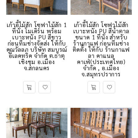
เก้าอี้ไม้สัก โซฟาไม้สัก 1
เก้าอี้ไม้สัก โซฟาไม้สัก
ที่นั่ง โมเดิร์น พร้อม
เบาะหนัง PU สีน้ำตาล
เบาะหนัง PU สีขาว
ขนาด 1 ที่นั่ง สำหรับ
ก่อนทีมช่างจัดส่ง ให้กับ
ร้านกาแฟ ก่อนทีมช่าง
คุณวัลลภ บริษัท สมบูรณ์
ติดตั้ง ให้กับ ร้านกาแฟ
อีเลคทริค จํากัด ต.ธาตุ
ลา คาแนล
เชิงชุม อ.เมือง
คาเฟ่(ประเทศไทย)
จ.สกลนคร
จำกัด , อ.เมือง
จ.สมุทรปราการ