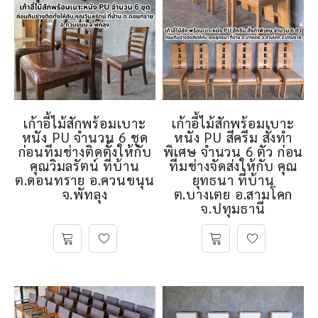
เก้าอี้ไม้สักพร้อมเบาะ
เก้าอี้ไม้สักพร้อมเบาะ
หนัง PU จำนวน 6 ชุด
หนัง PU สีครีม สั่งทำ
ก่อนทีมช่างติดตั้งให้กับ
พิเศษ จำนวน 6 ตัว ก่อน
คุณวิมลรัตน์ ที่บ้าน
ทีมช่างจัดส่งให้กับ คุณ
ต.ดอนทราย อ.ควนขนุน
ยุทธนา ที่บ้าน
จ.พัทลุง
ต.บางเตย อ.สามโคก
จ.ปทุมธานี