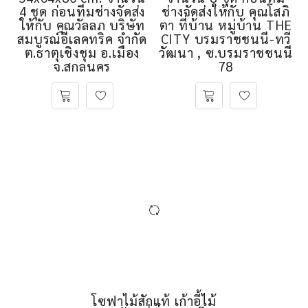
หนัง PU สีขาว ขนาด
พร้อมเบาะผ้าสีเทา
54x64x80 cm. จำนวน
จำนวน 8 ชุด ก่อนทีม
4 ชุด ก่อนทีมช่างจัดส่ง
ช่างจัดส่งให้กับ คุณโสภิ
ให้กับ คุณวัลลภ บริษัท
ตา ที่บ้าน หมู่บ้าน THE
สมบูรณ์อีเลคทริค จํากัด
CITY บรมราชชนนี-ทวี
ต.ธาตุเชิงชุม อ.เมือง
วัฒนา , ซ.บรมราชชนนี
จ.สกลนคร
78