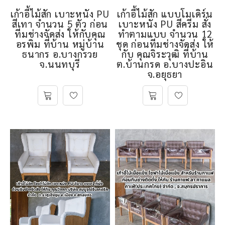
เก้าอี้ไม้สัก เบาะหนัง PU
เก้าอี้ไม้สัก แบบโมเดิร์น
สีเทา จำนวน 5 ตัว ก่อน
เบาะหนัง PU สีครีม สั่ง
ทีมช่างจัดส่ง ให้กับคุณ
ทำตามแบบ จำนวน 12
อรพิม ที่บ้าน หมู่บ้าน
ชุด ก่อนทีมช่างจัดส่ง ให้
ธนากร อ.บางกรวย
กับ คุณจิระวุฒิ ที่บ้าน
จ.นนทบุรี
ต.บ้านกรด อ.บางปะอิน
จ.อยุธยา