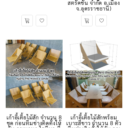
สตรัคชั่น จำกัด อ.เมือง
จ.อุดรราชธานี)
เก้าอี้เตี้ยไม้สัก จำนวน 8
เก้าอี้เตี้ยไม้สักพร้อม
ชุด ก่อนทีมช่างติดตั้งให้
เบาะสีขาว จำนวน 8 ตัว