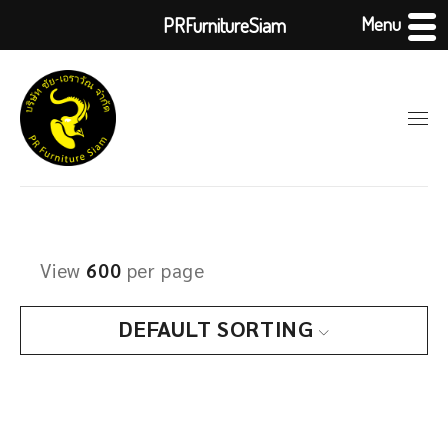
Menu
PRFurnitureSiam
View
600
per page
DEFAULT SORTING