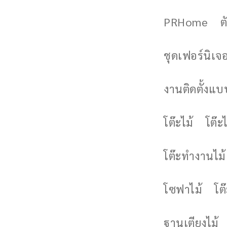
PRHome
ต
ชุดเฟอร์นิเจอร
งานติดตั้งแบบ
โต๊ะไม้
โต๊ะไ
โต๊ะทำงานไม้
โซฟาไม้
โต
ฐานเตียงไม้