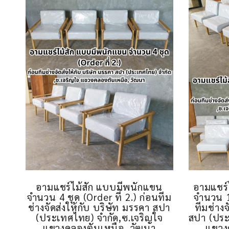
อามแชร์ไม้สัก แบบมีพนักแขน
อามแชร์
จำนวน 4 ชุด (Order ที่ 2.) ก่อนทีม
จำนวน 15
ช่างจัดส่งให้กับ บริษัท มรรคา สปา
ทีมช่างจ
(ประเทศไทย) จำกัด,ซ.เจริญใจ
สปา (ประ
แขวงคลองตันเหนือ, วัฒนา
แขวง