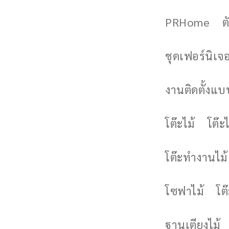
PRHome
ต
ชุดเฟอร์นิเจอร
งานติดตั้งแบบ
โต๊ะไม้
โต๊ะไ
โต๊ะทำงานไม้
โซฟาไม้
โต
ฐานเตียงไม้