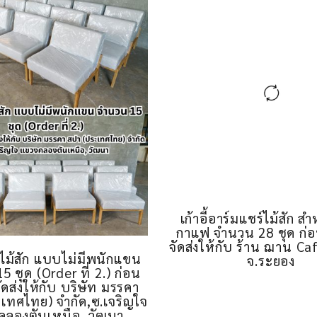
เก้าอี้อาร์มแชร์ไม้สัก ส
กาแฟ จำนวน 28 ชุด ก่อ
จัดส่งให้กับ ร้าน ฌาน C
ไม้สัก แบบไม่มีพนักแขน
จ.ระยอง
 ชุด (Order ที่ 2.) ก่อน
ัดส่งให้กับ บริษัท มรรคา
เทศไทย) จำกัด,ซ.เจริญใจ
คลองตันเหนือ, วัฒนา