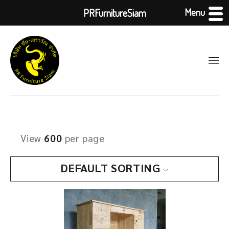
Menu
PRFurnitureSiam
View
600
per page
DEFAULT SORTING