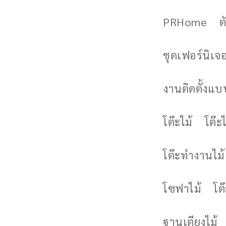
PRHome
ต
ชุดเฟอร์นิเจอร
งานติดตั้งแบบ
โต๊ะไม้
โต๊ะไ
โต๊ะทำงานไม้
โซฟาไม้
โต
ฐานเตียงไม้