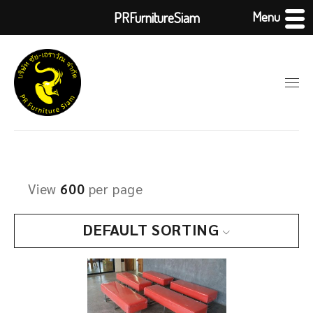
Menu
PRFurnitureSiam
View
600
per page
DEFAULT SORTING