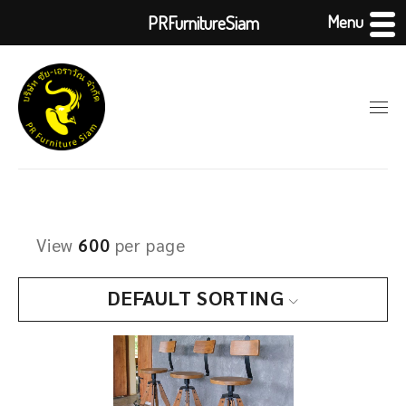
Menu
PRFurnitureSiam
View
600
per page
DEFAULT SORTING