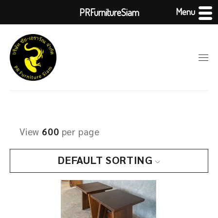
Menu
PRFurnitureSiam
View
600
per page
DEFAULT SORTING