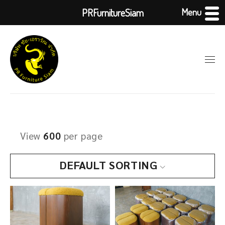
Menu
PRFurnitureSiam
View
600
per page
DEFAULT SORTING