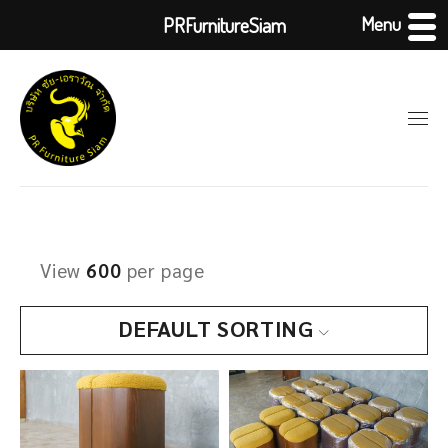
Menu
PRFurnitureSiam
View
600
per page
DEFAULT SORTING