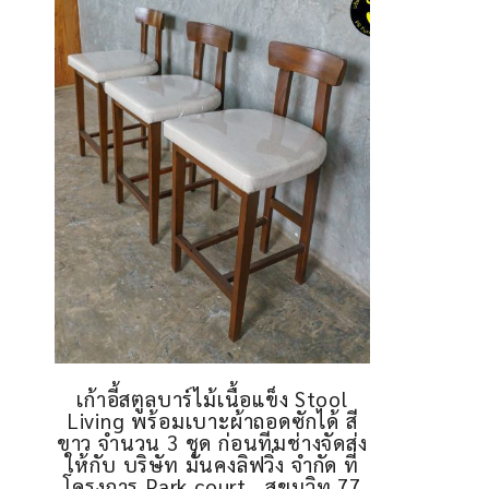
เก้าอี้สตูลบาร์ไม้เนื้อแข็ง Stool
Living พร้อมเบาะผ้าถอดซักได้ สี
ขาว จำนวน 3 ชุด ก่อนทีมช่างจัดส่ง
ให้กับ บริษัท มั่นคงลิฟวิ่ง จำกัด ที่
โครงการ Park court , สุขุมวิท 77