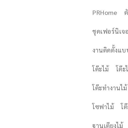
PRHome
ต
ชุดเฟอร์นิเจอร
งานติดตั้งแบบ
โต๊ะไม้
โต๊ะไ
โต๊ะทำงานไม้
โซฟาไม้
โต
ฐานเตียงไม้