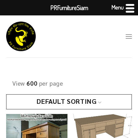
Menu
PRFurnitureSiam
View
600
per page
DEFAULT SORTING