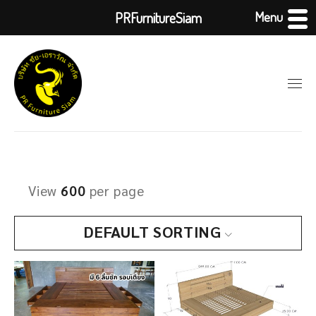
Menu
PRFurnitureSiam
View
600
per page
DEFAULT SORTING