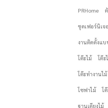
PRHome
ต
ชุดเฟอร์นิเจอร
งานติดตั้งแบบ
โต๊ะไม้
โต๊ะไ
โต๊ะทำงานไม้
โซฟาไม้
โต
ฐานเตียงไม้