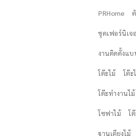
PRHome
ต
ชุดเฟอร์นิเจอร
งานติดตั้งแบบ
โต๊ะไม้
โต๊ะไ
โต๊ะทำงานไม้
โซฟาไม้
โต
ฐานเตียงไม้