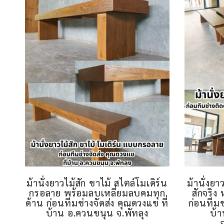
ม้านั่งยาวไม้สัก ขาไม้ สไตล์โมเดิร์น
ม้านั่งยา
กรอลาย พร้อมลบเหลี่ยมลบคมทุก
สักจริง
ด้าน ก่อนทีมช่างจัดส่ง คุณดวงแข ที่
ก่อนทีมช่
บ้าน อ.ควนขนุน จ.พัทลุง
บ้า