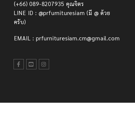
(+66) 089-8207935 คุณจิตร
LINE ID : @prfurnituresiam (มี @ ด้วย
ครับ)
EMAIL : prfurnituresiam.cm@gmail.com
© PRFurnitureSiam. All Rights
Reserved.