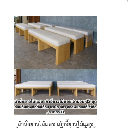
ม้านั่งยาวไม้แอช เก้าอี้ยาวไม้แอช