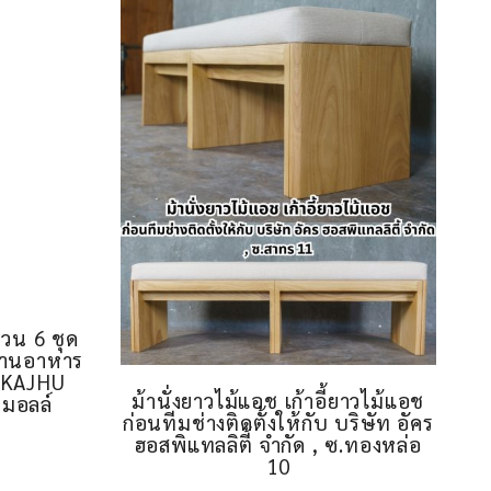
นวน 6 ชุด
 ร้านอาหาร
OHKAJHU
ม้านั่งยาวไม้แอช เก้าอี้ยาวไม้แอช
มอลล์
ก่อนทีมช่างติดตั้งให้กับ บริษัท อัคร
ฮอสพิแทลลิตี้ จำกัด , ซ.ทองหล่อ
10