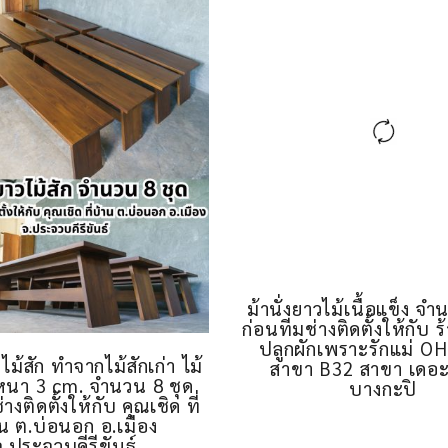
ม้านั่งยาวไม้เนื้อแข็ง จำ
ก่อนทีมช่างติดตั้งให้กับ
ปลูกผักเพราะรักแม่ 
วไม้สัก ทำจากไม้สักเก่า ไม้
สาขา B32 สาขา เดอะ
 หนา 3 cm. จำนวน 8 ชุด
บางกะปิ
างติดตั้งให้กับ คุณเชิด ที่
น ต.บ่อนอก อ.เมือง
จ.ประจวบคีรีขันธ์