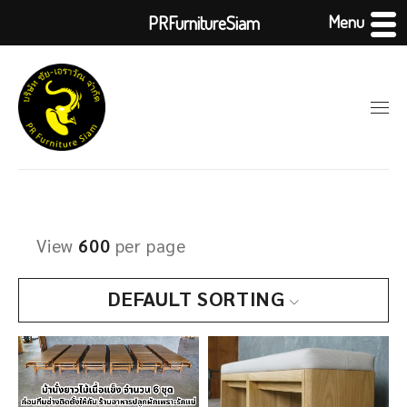
Menu
PRFurnitureSiam
View
600
per page
DEFAULT SORTING