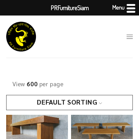
Menu
PRFurnitureSiam
View
600
per page
DEFAULT SORTING