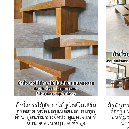
ม้านั่งยาวไม้สัก ขาไม้ สไตล์โมเดิร์น
ม้านั่งยา
กรอลาย พร้อมลบเหลี่ยมลบคมทุก
สักจริง
ด้าน ก่อนทีมช่างจัดส่ง คุณดวงแข ที่
ก่อนทีมช่
บ้าน อ.ควนขนุน จ.พัทลุง
บ้า