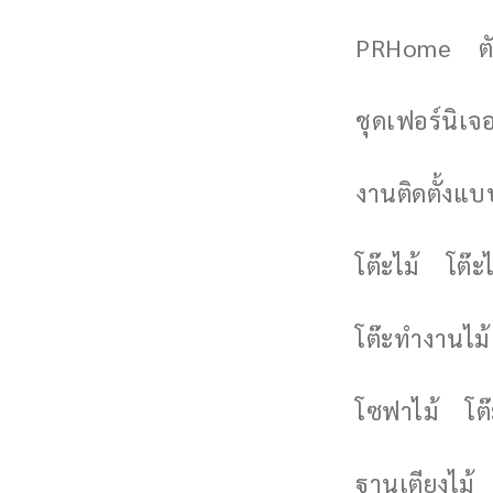
PRHome
ต
ชุดเฟอร์นิเจอร
งานติดตั้งแบบ
โต๊ะไม้
โต๊ะไ
โต๊ะทำงานไม้
โซฟาไม้
โต
ฐานเตียงไม้