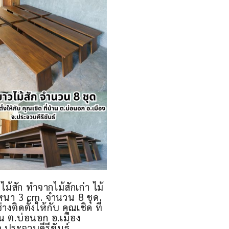
วไม้สัก ทำจากไม้สักเก่า ไม้
 หนา 3 cm. จำนวน 8 ชุด
างติดตั้งให้กับ คุณเชิด ที่
น ต.บ่อนอก อ.เมือง
จ.ประจวบคีรีขันธ์