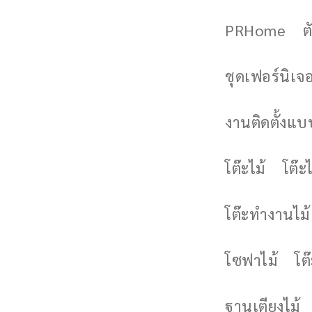
PRHome
ต
ชุดเฟอร์นิเจอร
งานติดตั้งแบบ
โต๊ะไม้
โต๊ะไ
โต๊ะทำงานไม้
โซฟาไม้
โต
ฐานเตียงไม้