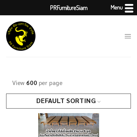
Menu
PRFurnitureSiam
View
600
per page
DEFAULT SORTING