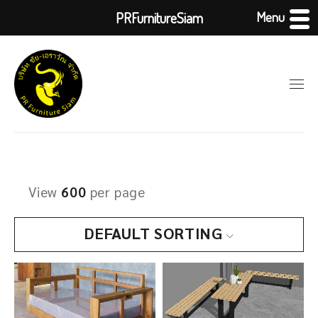
Menu
PRFurnitureSiam
View
600
per page
DEFAULT SORTING