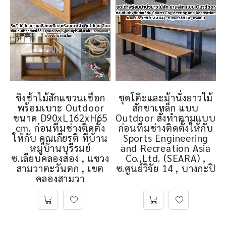
ชิงช้าไม้สักแขวนเชือก
ชุดโต๊ะและม้านั่งยาวไม้
พร้อมเบาะ Outdoor
สักขาเหล็ก แบบ
ขนาด D90xL162xH65
Outdoor สั่งทำตามแบบ
cm. ก่อนทีมช่างติดตั้ง
ก่อนทีมช่างติดตั้งให้กับ
ให้กับ คุณเกียรติ ที่บ้าน
Sports Engineering
หมู่บ้านบุรีรมย์
and Recreation Asia
ซ.เลียบคลองสอง , แขวง
Co.,Ltd. (SEARA) ,
สามวาตะวันตก , เขต
ซ.ศูนย์วิจัย 14 , บางกะปิ
คลองสามวา