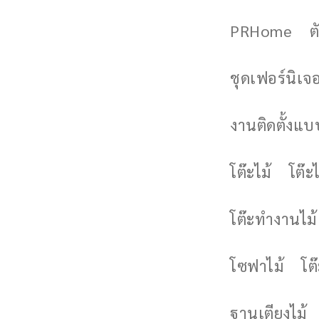
PRHome
ต
ชุดเฟอร์นิเจอร
งานติดตั้งแบบ
โต๊ะไม้
โต๊ะไ
โต๊ะทำงานไม้
โซฟาไม้
โต
ฐานเตียงไม้