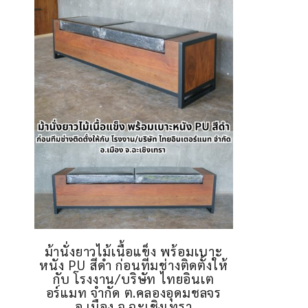
ม้านั่งยาวไม้เนื้อแข็ง พร้อมเบาะ
หนัง PU สีดำ ก่อนทีมช่างติดตั้งให้
กับ โรงงาน/บริษัท ไทยอินเต
อร์แมท จำกัด ต.คลองอุดมชลจร
อ.เมือง จ.ฉะเชิงเทรา