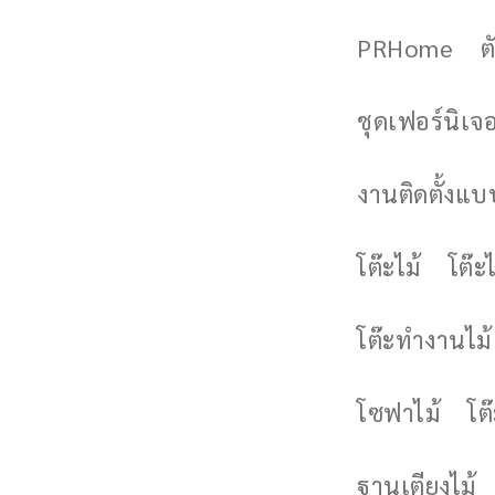
PRHome
ต
ชุดเฟอร์นิเจอร
งานติดตั้งแบบ
โต๊ะไม้
โต๊ะไ
โต๊ะทำงานไม้
โซฟาไม้
โต
ฐานเตียงไม้