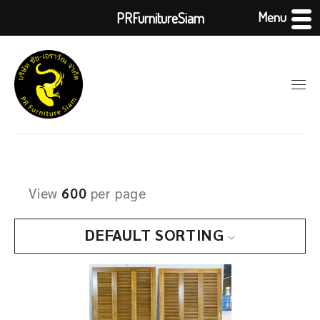
Menu
PRFurnitureSiam
View
600
per page
DEFAULT SORTING