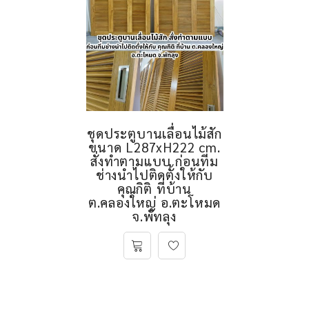
ชุดประตูบานเลื่อนไม้สัก
ขนาด L287xH222 cm.
สั่งทำตามแบบ ก่อนทีม
ช่างนำไปติดตั้งให้กับ
คุณกิติ ที่บ้าน
ต.คลองใหญ่ อ.ตะโหมด
จ.พัทลุง