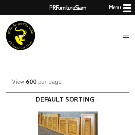
Menu
PRFurnitureSiam
View
600
per page
DEFAULT SORTING