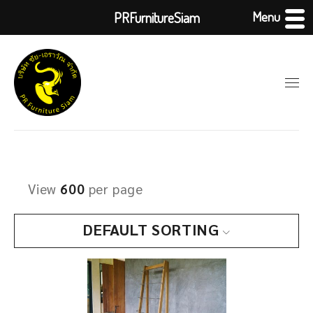
Menu
PRFurnitureSiam
View
600
per page
DEFAULT SORTING