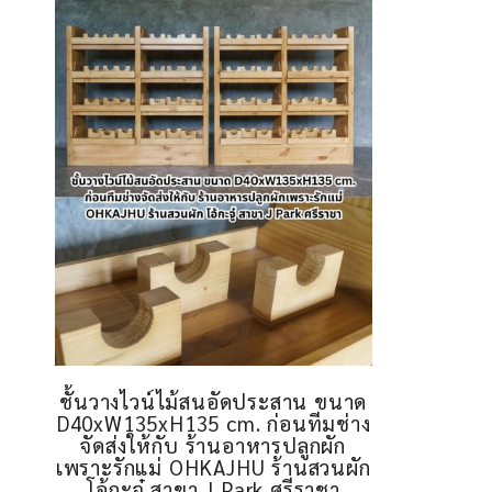
ชั้นวางไวน์ไม้สนอัดประสาน ขนาด
D40xW135xH135 cm. ก่อนทีมช่าง
จัดส่งให้กับ ร้านอาหารปลูกผัก
เพราะรักแม่ OHKAJHU ร้านสวนผัก
โอ้กะจู๋ สาขา J Park ศรีราชา