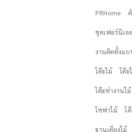
PRHome
ต
ชุดเฟอร์นิเจอร
งานติดตั้งแบบ
โต๊ะไม้
โต๊ะไ
โต๊ะทำงานไม้
โซฟาไม้
โต
ฐานเตียงไม้