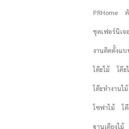
PRHome
ต
ชุดเฟอร์นิเจอร
งานติดตั้งแบบ
โต๊ะไม้
โต๊ะไ
โต๊ะทำงานไม้
โซฟาไม้
โต
ฐานเตียงไม้