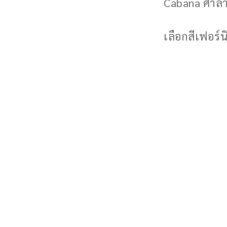
Cabana ศาลาพ
เลือกสีเฟอร์นิ
รวม Review ล
บทความให้ควา
View
600
per page