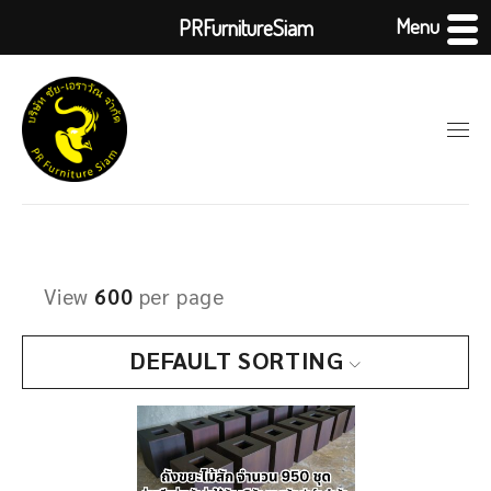
Menu
PRFurnitureSiam
View
600
per page
DEFAULT SORTING