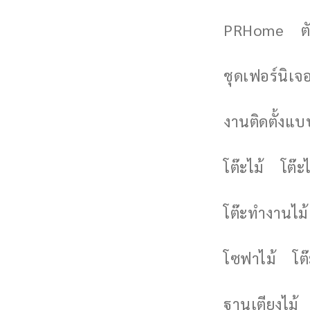
PRHome
ต
ชุดเฟอร์นิเจอร
งานติดตั้งแบบ
โต๊ะไม้
โต๊ะไ
โต๊ะทำงานไม้
โซฟาไม้
โต
ฐานเตียงไม้