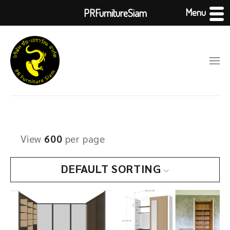
Menu
PRFurnitureSiam
View
600
per page
DEFAULT SORTING