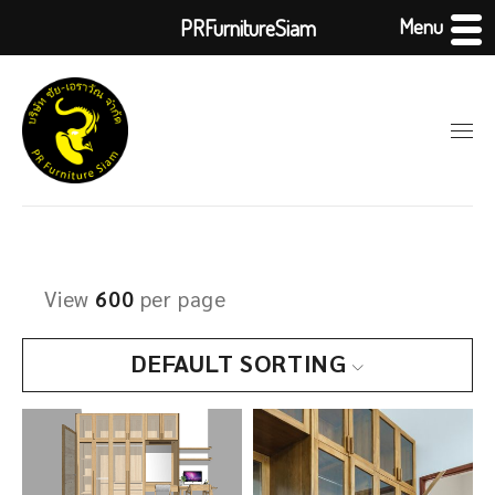
Menu
PRFurnitureSiam
View
600
per page
DEFAULT SORTING